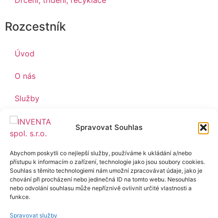
Drcení, třídění, recyklace
Rozcestník
Úvod
O nás
Služby
Reference
Spravovat Souhlas
Kontakt
Abychom poskytli co nejlepší služby, používáme k ukládání a/nebo
přístupu k informacím o zařízení, technologie jako jsou soubory cookies.
Inventa s.r.o.
Souhlas s těmito technologiemi nám umožní zpracovávat údaje, jako je
chování při procházení nebo jedinečná ID na tomto webu. Nesouhlas
nebo odvolání souhlasu může nepříznivě ovlivnit určité vlastnosti a
Zajistíme recyklaci stavebního odpadu a odpadu
funkce.
vzniklého po zemních pracích. Provádíme drcení, třídění
Spravovat služby